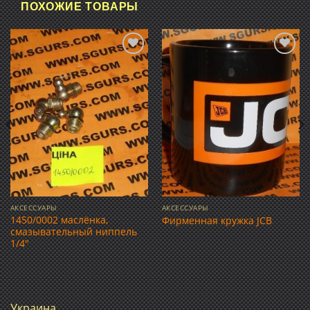
ПОХОЖИЕ ТОВАРЫ
Добавить
Добавить
в список
в список
желаний
желаний
АКСЕССУАРЫ
АКСЕССУАРЫ
1450/0002 маслёнка,
Фирменная кружка JCB
смазывательный ниппель
1/4″
Украина