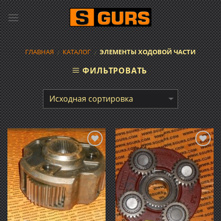
Skip
to
content
ГЛАВНАЯ
КАТАЛОГ
ЭЛЕМЕНТЫ ХОДОВОЙ ЧАСТИ
/
/
ФИЛЬТРОВАТЬ
Добавить
Добавить
в список
в список
желаний
желаний