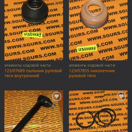
Добавить
Добавить
в список
в список
желаний
желаний
ЭЛЕМЕНТЫ ХОДОВОЙ ЧАСТИ
ЭЛЕМЕНТЫ ХОДОВОЙ ЧАСТИ
123/07689 пыльник рулевой
123/07855 наконечник
тяги внутренний
рулевой тяги
Добавить
Добавить
в список
в список
желаний
желаний