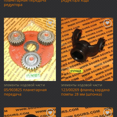
планетарная передача
редуктора хода
редуктора
Добавить
Добавить
в список
в список
желаний
желаний
ЭЛЕМЕНТЫ ХОДОВОЙ ЧАСТИ
ЭЛЕМЕНТЫ ХОДОВОЙ ЧАСТИ
05/903825 планетарная
123/00269 фланец кардана
передача
помпы 28 мм (шпонка)