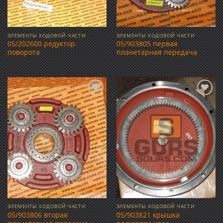
ЭЛЕМЕНТЫ ХОДОВОЙ ЧАСТИ
ЭЛЕМЕНТЫ ХОДОВОЙ ЧАСТИ
05/202600 редуктор
05/903805 первая
поворота
планетарная передача
Добавить
Добавить
в список
в список
желаний
желаний
ЭЛЕМЕНТЫ ХОДОВОЙ ЧАСТИ
ЭЛЕМЕНТЫ ХОДОВОЙ ЧАСТИ
05/903806 вторая
05/903821 крышка