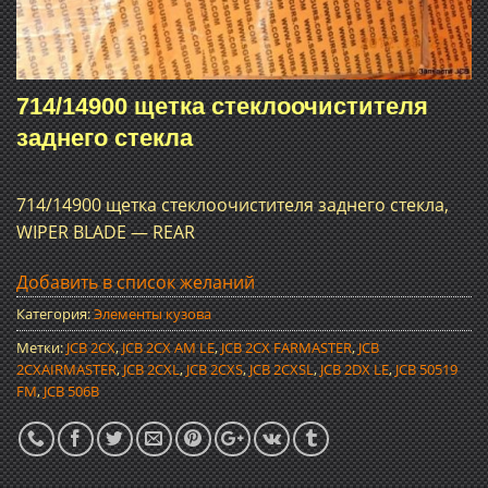
714/14900 щетка стеклоочистителя
заднего стекла
714/14900 щетка стеклоочистителя заднего стекла,
WIPER BLADE — REAR
Добавить в список желаний
Категория:
Элементы кузова
Метки:
JCB 2CX
,
JCB 2CX AM LE
,
JCB 2CX FARMASTER
,
JCB
2CXAIRMASTER
,
JCB 2CXL
,
JCB 2CXS
,
JCB 2CXSL
,
JCB 2DX LE
,
JCB 50519
FM
,
JCB 506B