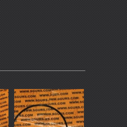
ить
Добавить
ок
в список
ий
желаний