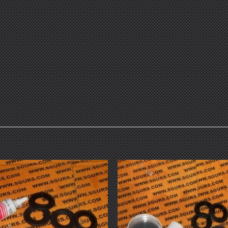
Добавить
Добав
в список
в спис
желаний
желан