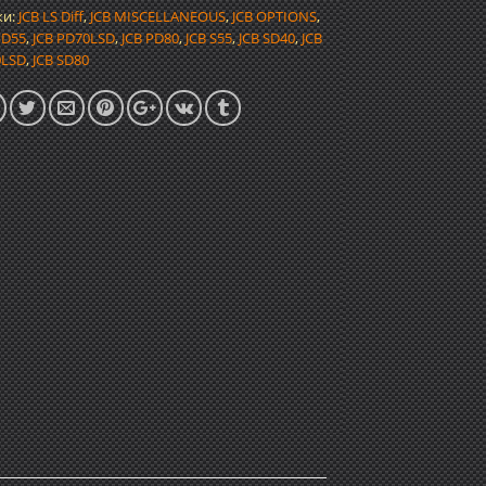
ки:
JCB LS Diff
,
JCB MISCELLANEOUS
,
JCB OPTIONS
,
PD55
,
JCB PD70LSD
,
JCB PD80
,
JCB S55
,
JCB SD40
,
JCB
0LSD
,
JCB SD80