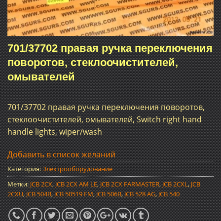
701/37702 правая ручка переключения
поворотов, стеклоочистителей,
омывателей
701/37702 правая ручка переключения поворотов,
стеклоочистителей, омывателей, Switch right hand
handle lights, wiper/wash
Добавить в список желаний
Категория:
Электрооборудование
Метки:
JCB 2CX
,
JCB 2CX AM LE
,
JCB 2CX FARMASTER
,
JCB 2CXL
,
JCB
2CXU
,
JCB 504B
,
JCB 50519 FM
,
JCB 506B
,
JCB 528 AG
,
JCB 540