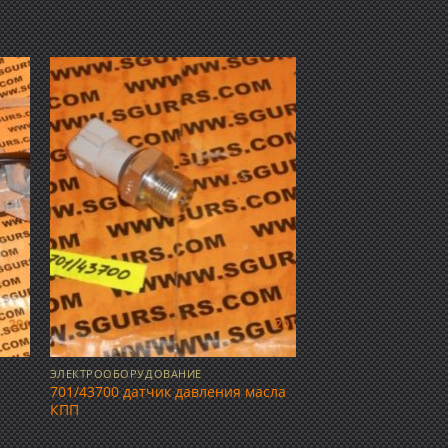
ить
Добавить
ок
в список
ий
желаний
ЭЛЕКТРООБОРУДОВАНИЕ
701/43700 датчик давления масла
КПП