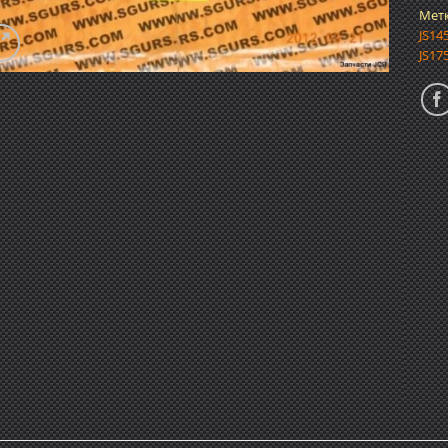
Мет
JS14
JS17