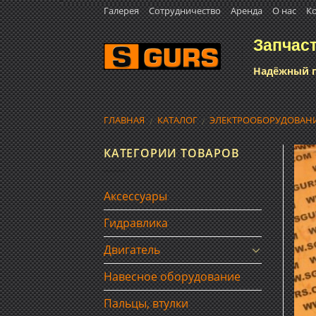
Skip
Галерея
Сотрудничество
Аренда
О нас
К
to
Запчас
content
Надёжный п
ГЛАВНАЯ
КАТАЛОГ
ЭЛЕКТРООБОРУДОВАН
/
/
КАТЕГОРИИ ТОВАРОВ
Аксессуары
Гидравлика
Двигатель
Навесное оборудование
Пальцы, втулки