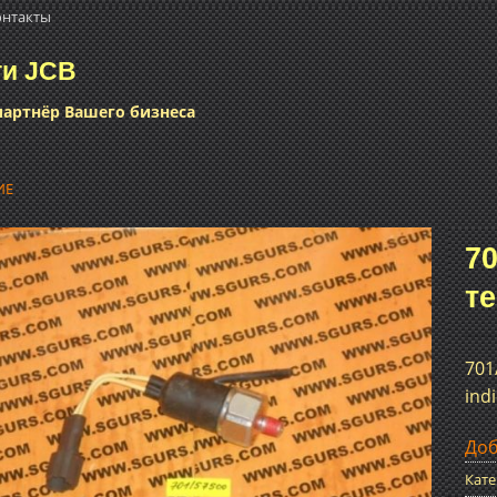
онтакты
ти JCB
артнёр Вашего бизнеса
ИЕ
70
т
Добавить
в список
желаний
701
ind
Доб
Кате