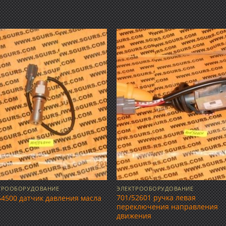
Добавить
Добав
в список
в спис
желаний
желан
ТРООБОРУДОВАНИЕ
ЭЛЕКТРООБОРУДОВАНИЕ
701/52601 ручка левая
54500 датчик давления масла
переключения направления
движения