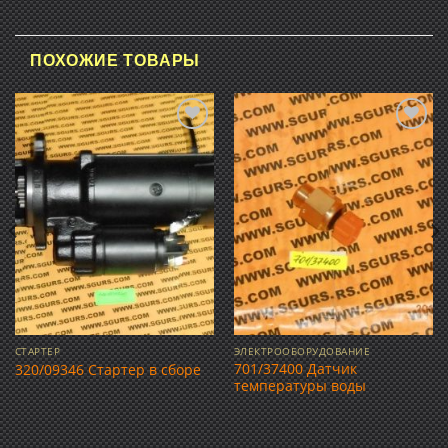
ПОХОЖИЕ ТОВАРЫ
Добавить
Добавить
в список
в список
желаний
желаний
СТАРТЕР
ЭЛЕКТРООБОРУДОВАНИЕ
701/37400 Датчик
320/09346 Стартер в сборе
температуры воды