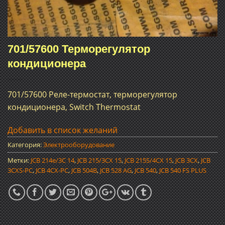
701/57600 Терморегулятор
кондиционера
701/57600 Реле-термостат, терморегулятор
кондиционера, Switch Thermostat
Добавить в список желаний
Категория:
Электрооборудование
Метки:
JCB 214e/3C 14
,
JCB 215/3CX 15
,
JCB 215S/4CX 15
,
JCB 3CX
,
JCB
3CXS-PC
,
JCB 4CX-PC
,
JCB 504B
,
JCB 528 AG
,
JCB 540
,
JCB 540 FS PLUS