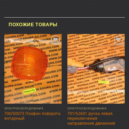
ПОХОЖИЕ ТОВАРЫ
Добавить
Добавить
в список
в список
желаний
желаний
ЭЛЕКТРООБОРУДОВАНИЕ
ЭЛЕКТРООБОРУДОВАНИЕ
700/50073 Плафон поворота
701/52601 ручка левая
янтарный
переключения
направления движения