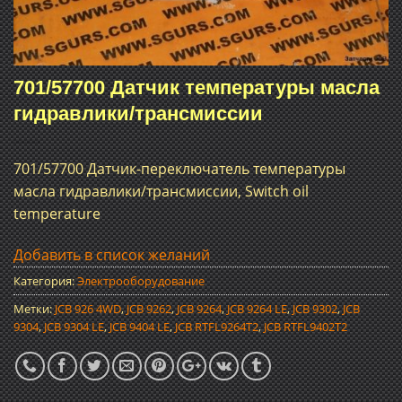
701/57700 Датчик температуры масла
гидравлики/трансмиссии
701/57700 Датчик-переключатель температуры
масла гидравлики/трансмиссии, Switch oil
temperature
Добавить в список желаний
Категория:
Электрооборудование
Метки:
JCB 926 4WD
,
JCB 9262
,
JCB 9264
,
JCB 9264 LE
,
JCB 9302
,
JCB
9304
,
JCB 9304 LE
,
JCB 9404 LE
,
JCB RTFL9264T2
,
JCB RTFL9402T2