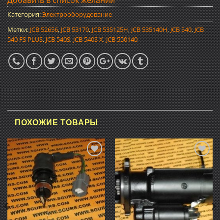
Добавить в список желаний
Категория:
Электрооборудование
Метки:
JCB 52656
,
JCB 53170
,
JCB 535125H
,
JCB 535140H
,
JCB 540
,
JCB
540 FS PLUS
,
JCB 540S
,
JCB 540S X
,
JCB 550140
ПОХОЖИЕ ТОВАРЫ
Добавить
Добавить
в список
в список
желаний
желаний