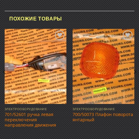
ПОХОЖИЕ ТОВАРЫ
Добавить
Добавить
в список
в список
желаний
желаний
ЭЛЕКТРООБОРУДОВАНИЕ
ЭЛЕКТРООБОРУДОВАНИЕ
701/52601 ручка левая
700/50073 Плафон поворота
переключения
янтарный
направления движения