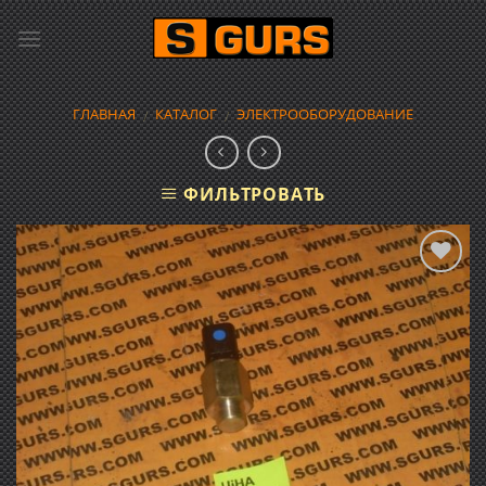
Skip
to
content
ГЛАВНАЯ
КАТАЛОГ
ЭЛЕКТРООБОРУДОВАНИЕ
/
/
ФИЛЬТРОВАТЬ
Добавить
в список
желаний