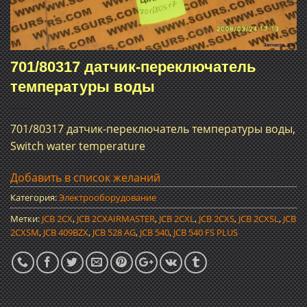
701/80317 датчик-переключатель
температуры воды
701/80317 датчик-переключатель температуры воды,
Switch water temperature
Добавить в список желаний
Категория:
Электрооборудование
Метки:
JCB 2CX
,
JCB 2CXAIRMASTER
,
JCB 2CXL
,
JCB 2CXS
,
JCB 2CXSL
,
JCB
2CXSM
,
JCB 409BZX
,
JCB 528 AG
,
JCB 540
,
JCB 540 FS PLUS