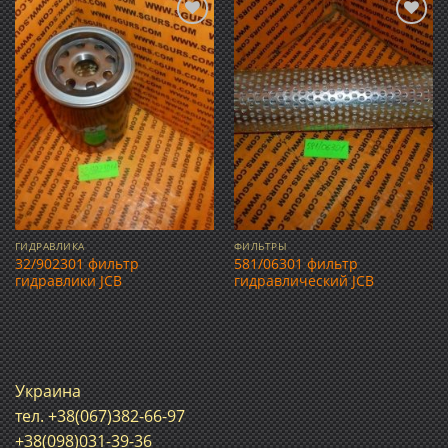
Добавить
Добавить
в список
в список
желаний
желаний
ГИДРАВЛИКА
ФИЛЬТРЫ
32/902301 фильтр
581/06301 фильтр
гидравлики JCB
гидравлический JCB
Украина
тел. +38(067)382-66-97
+38(098)031-39-36