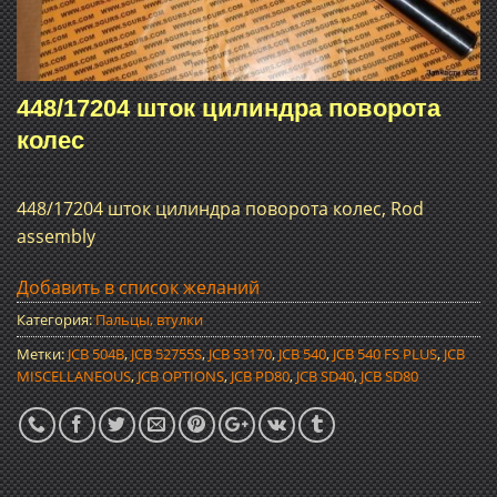
448/17204 шток цилиндра поворота
колес
448/17204 шток цилиндра поворота колес, Rod
assembly
Добавить в список желаний
Категория:
Пальцы, втулки
Метки:
JCB 504B
,
JCB 52755S
,
JCB 53170
,
JCB 540
,
JCB 540 FS PLUS
,
JCB
MISCELLANEOUS
,
JCB OPTIONS
,
JCB PD80
,
JCB SD40
,
JCB SD80