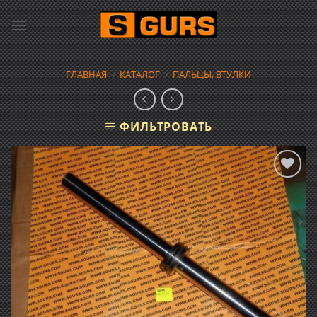
Skip
to
content
ГЛАВНАЯ
КАТАЛОГ
ПАЛЬЦЫ, ВТУЛКИ
/
/
ФИЛЬТРОВАТЬ
Добавить
в список
желаний