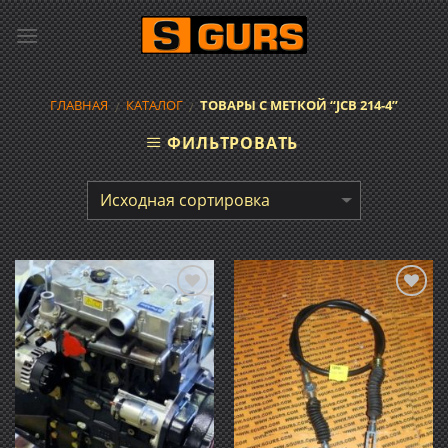
Skip
to
content
ГЛАВНАЯ
КАТАЛОГ
ТОВАРЫ С МЕТКОЙ “JCB 214-4”
/
/
ФИЛЬТРОВАТЬ
Добавить
Добавить
в список
в список
желаний
желаний