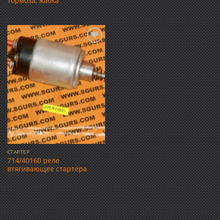
тормоза, жабка
Добавить
в список
желаний
СТАРТЕР
714/40160 реле
втягивающее стартера