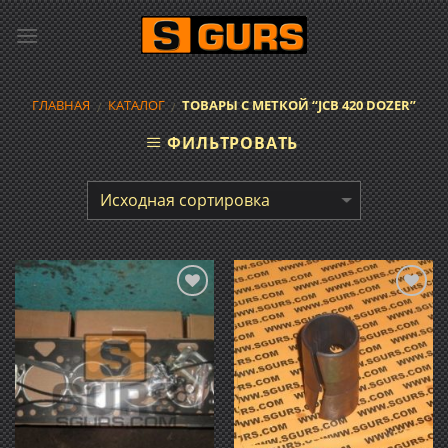
Skip
to
content
ГЛАВНАЯ
КАТАЛОГ
ТОВАРЫ С МЕТКОЙ “JCB 420 DOZER”
/
/
ФИЛЬТРОВАТЬ
Добавить
Добавить
в список
в список
желаний
желаний