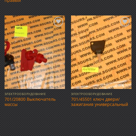
правый
Добавить
Добавить
в список
в список
желаний
желаний
ЭЛЕКТРООБОРУДОВАНИЕ
ЭЛЕКТРООБОРУДОВАНИЕ
701/20800 Выключатель
701/45501 ключ двери/
массы
зажигания универсальный