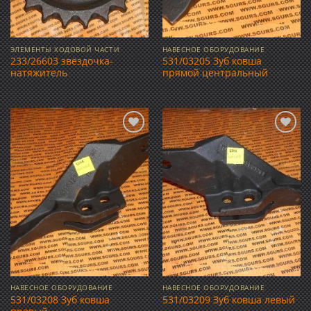
ЭЛЕМЕНТЫ ХОДОВОЙ ЧАСТИ
НАВЕСНОЕ ОБОРУДОВАНИЕ
233/26603 звёздочка-
531/03205 Зуб ковша
натяжитель
прямой центральный
Добавить
Добавить
в список
в список
желаний
желаний
НАВЕСНОЕ ОБОРУДОВАНИЕ
НАВЕСНОЕ ОБОРУДОВАНИЕ
531/03208 Зуб ковша
531/03209 Зуб ковша левый