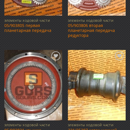
ЭЛЕМЕНТЫ ХОДОВОЙ ЧАСТИ
ЭЛЕМЕНТЫ ХОДОВОЙ ЧАСТИ
05/903805 первая
05/903806 вторая
планетарная передача
планетарная передача
редуктора
Добавить
Добавить
в список
в список
желаний
желаний
ЭЛЕМЕНТЫ ХОДОВОЙ ЧАСТИ
ЭЛЕМЕНТЫ ХОДОВОЙ ЧАСТИ