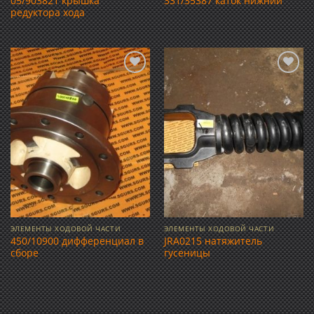
05/903821 крышка
331/35387 каток нижний
редуктора хода
Добавить
Добавить
в список
в список
желаний
желаний
ЭЛЕМЕНТЫ ХОДОВОЙ ЧАСТИ
ЭЛЕМЕНТЫ ХОДОВОЙ ЧАСТИ
450/10900 дифференциал в
JRA0215 натяжитель
сборе
гусеницы