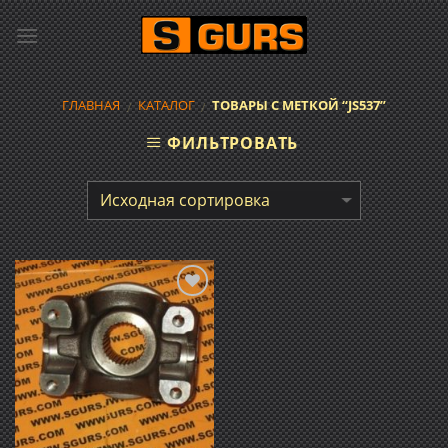
Skip
to
content
ГЛАВНАЯ
КАТАЛОГ
ТОВАРЫ С МЕТКОЙ “JS537”
/
/
ФИЛЬТРОВАТЬ
Добавить
в список
желаний