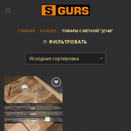
Skip
to
content
ГЛАВНАЯ
КАТАЛОГ
ТОВАРЫ С МЕТКОЙ “JZ140”
/
/
ФИЛЬТРОВАТЬ
Добавить
в список
желаний