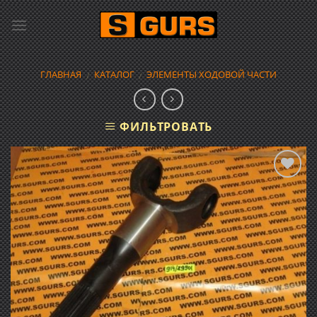
Skip
to
content
ГЛАВНАЯ
КАТАЛОГ
ЭЛЕМЕНТЫ ХОДОВОЙ ЧАСТИ
/
/
ФИЛЬТРОВАТЬ
Добавить
в список
желаний