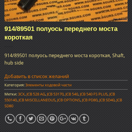
914/89501 полуось переднего моста
короткая
914/89501 полуось переднего моста короткая, Shaft,
hub side
Добавить в список желаний
Категория:
Элементы ходовой части
Метки:
3CX
,
JCB 528 AG
,
JCB 53170
,
JCB 540
,
JCB 540 FS PLUS
,
JCB
550140
,
JCB MISCELLANEOUS
,
JCB OPTIONS
,
JCB PD80
,
JCB SD40
,
JCB
SD80