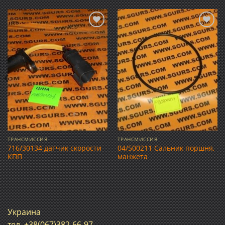
Добавить
Добавить
в список
в список
желаний
желаний
ТРАНСМИССИЯ
ТРАНСМИССИЯ
716/30134 датчик скорости
04/500211 Сальник поршня,
КПП
манжета
Украина
тел. +38(067)382-66-97