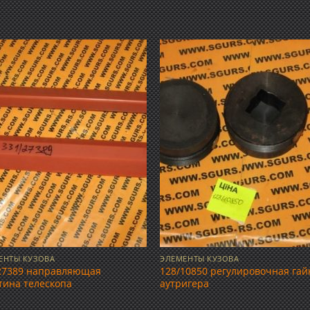
Добавить
Добав
в список
в спис
желаний
желан
ЕНТЫ КУЗОВА
ЭЛЕМЕНТЫ КУЗОВА
27389 направляющая
128/10850 регулировочная гай
тина телескопа
аутригера