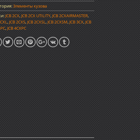
гория:
Элементы кузова
ки:
JCB 2CX
,
JCB 2CX UTILITY
,
JCB 2CXAIRMASTER
,
2CXL
,
JCB 2CXS
,
JCB 2CXSL
,
JCB 2CXSM
,
JCB 3CX
,
JCB
SPC
,
JCB 4CXPC