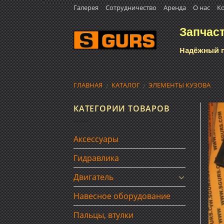
Skip
Галерея
Сотрудничество
Аренда
О нас
К
to
Запчас
content
Надёжный п
ГЛАВНАЯ
КАТАЛОГ
ЭЛЕМЕНТЫ КУЗОВА
/
/
КАТЕГОРИИ ТОВАРОВ
Аксессуары
Гидравлика
Двигатель
Навесное оборудование
Пальцы, втулки