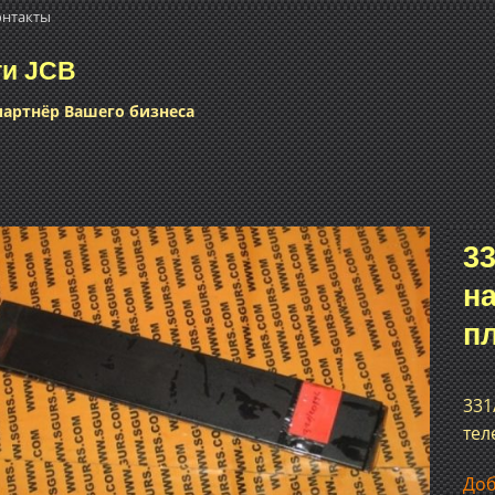
онтакты
ти JCB
артнёр Вашего бизнеса
33
н
Добавить
в список
п
желаний
331
тел
Доб