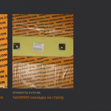
ить
Добавить
ок
в список
ий
желаний
ЭЛЕМЕНТЫ КУЗОВА
ка
160/00993 накладка на стрелу