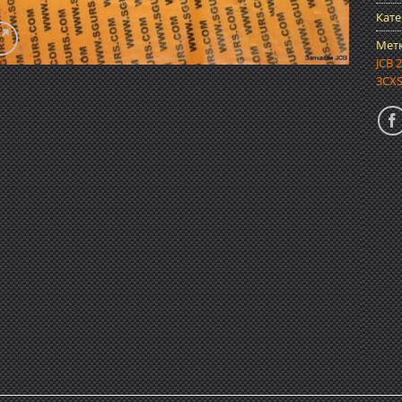
Кате
Мет
JCB 
3CX