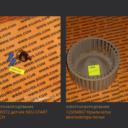
Добавить
Добав
в список
в спис
желаний
желан
ТРООБОРУДОВАНИЕ
ЭЛЕКТРООБОРУДОВАНИЕ
00372 датчик NEU-START
123/04867 Крыльчатка
CH
вентилятора печки