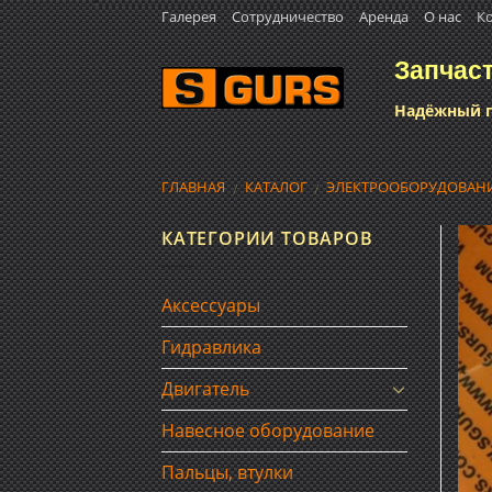
Skip
Галерея
Сотрудничество
Аренда
О нас
К
to
Запчас
content
Надёжный п
ГЛАВНАЯ
КАТАЛОГ
ЭЛЕКТРООБОРУДОВАН
/
/
КАТЕГОРИИ ТОВАРОВ
Аксессуары
Гидравлика
Двигатель
Навесное оборудование
Пальцы, втулки