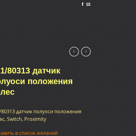
1/80313 датчик
олуоси положения
олес
/80313 датчик полуоси положения
ес, Switch, Proximity
авить в список желаний