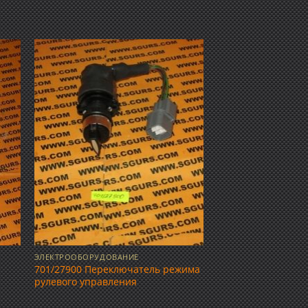
ить
Добавить
ок
в список
ий
желаний
ЭЛЕКТРООБОРУДОВАНИЕ
701/27900 Переключатель режима
рулевого управления