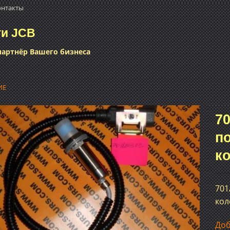
онтакты
ти JCB
артнёр Вашего бизнеса
ИЕ
70
п
Добавить
в список
к
желаний
701
кол
Доб