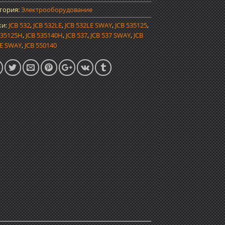
гория:
Электрооборудование
ки:
JCB 532
,
JCB 532LE
,
JCB 532LE SWAY
,
JCB 535125
,
535125H
,
JCB 535140H
,
JCB 537
,
JCB 537 SWAY
,
JCB
E SWAY
,
JCB 550140