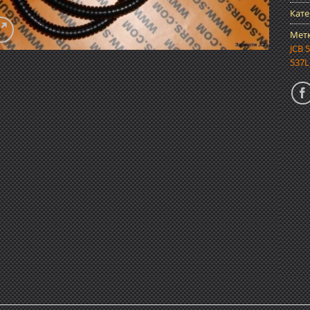
Кате
Мет
JCB 
537L