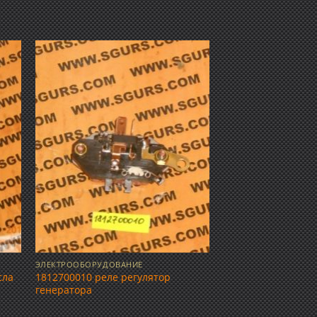
ить
Добавить
ок
в список
ий
желаний
ЭЛЕКТРООБОРУДОВАНИЕ
сла
1812700010 реле регулятор
генератора