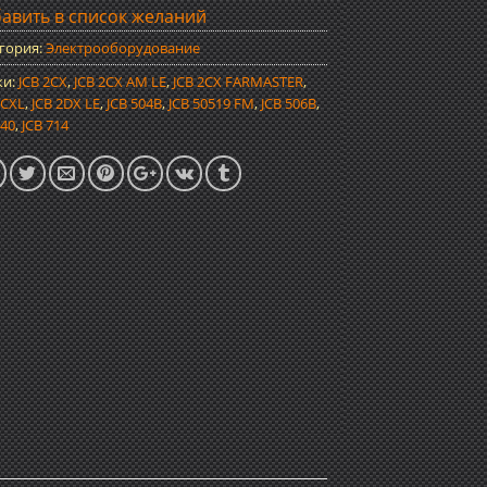
авить в список желаний
гория:
Электрооборудование
ки:
JCB 2CX
,
JCB 2CX AM LE
,
JCB 2CX FARMASTER
,
2CXL
,
JCB 2DX LE
,
JCB 504B
,
JCB 50519 FM
,
JCB 506B
,
540
,
JCB 714