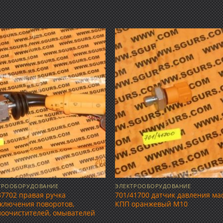
Добавить
Добав
в список
в спис
желаний
желан
ТРООБОРУДОВАНИЕ
ЭЛЕКТРООБОРУДОВАНИЕ
37702 правая ручка
701/41700 датчик давления ма
ключения поворотов,
КПП оранжевый М10
лоочистителей, омывателей