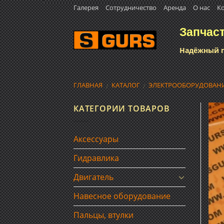
Skip
Галерея
Сотрудничество
Аренда
О нас
К
to
Запчас
content
Надёжный п
ГЛАВНАЯ
КАТАЛОГ
ЭЛЕКТРООБОРУДОВАН
/
/
КАТЕГОРИИ ТОВАРОВ
Аксессуары
Гидравлика
Двигатель
Навесное оборудование
Пальцы, втулки