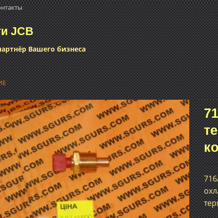
онтакты
ти JCB
артнёр Вашего бизнеса
ИЕ
71
т
Добавить
в список
к
желаний
716
охл
тер