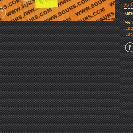
Доб
Кате
Мет
JCB 
JCB 