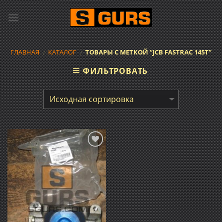
Skip
to
content
ГЛАВНАЯ
КАТАЛОГ
ТОВАРЫ С МЕТКОЙ “JCB FASTRAC 145T”
/
/
ФИЛЬТРОВАТЬ
Добавить
в список
желаний