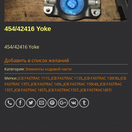
454/42416 Yoke
454/42416 Yoke
Добавить в список желаний
Категория:
Элементы ходовой части
Метки:
JCB FASTRAC 1115
,
JCB FASTRAC 1135
,
JCB FASTRAC 130t30
,
JCB
FASTRAC 135T
,
JCB FASTRAC 145t
,
JCB FASTRAC 150t40
,
JCB FASTRAC
155T
,
JCB FASTRAC 185Ti
,
JCB FASTRAC155T
,
JCB FASTRAC185Ti